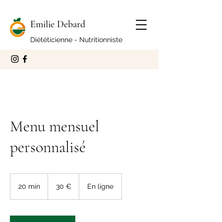
Emilie Debard
Diététicienne - Nutritionniste
Menu mensuel
personnalisé
30
euros
20 min
2
30 €
En ligne
0
m
i