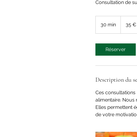
Consultation de sui
35
euros
30 min
3
35 €
0
m
i
Réserver
n
Description du se
Ces consultations 
alimentaire. Nou
Elles permettent é
de votre motivatio