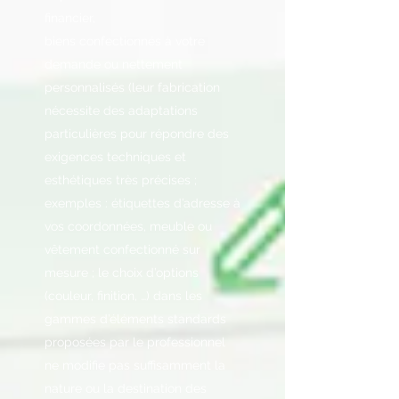
financier,
biens confectionnés à votre
demande ou nettement
personnalisés (leur fabrication
nécessite des adaptations
particulières pour répondre des
exigences techniques et
esthétiques très précises ;
exemples : étiquettes d’adresse à
vos coordonnées, meuble ou
vêtement confectionné sur
mesure ; le choix d’options
(couleur, finition, …) dans les
gammes d’éléments standards
proposées par le professionnel
ne modifie pas suffisamment la
nature ou la destination des