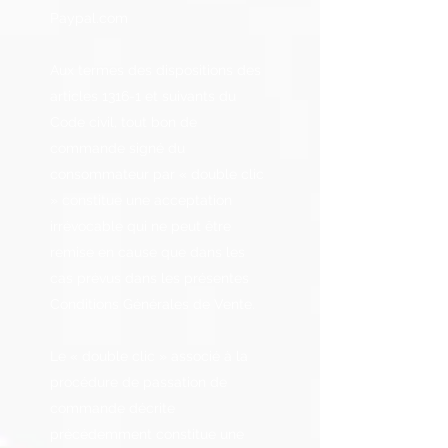
Paypal.com
Aux termes des dispositions des
articles 1316-1 et suivants du
Code civil, tout bon de
commande signé du
consommateur par « double clic
» constitue une acceptation
irrévocable qui ne peut être
remise en cause que dans les
cas prévus dans les présentes
Conditions Générales de Vente.
Le « double clic » associé à la
procédure de passation de
commande décrite
précédemment constitue une