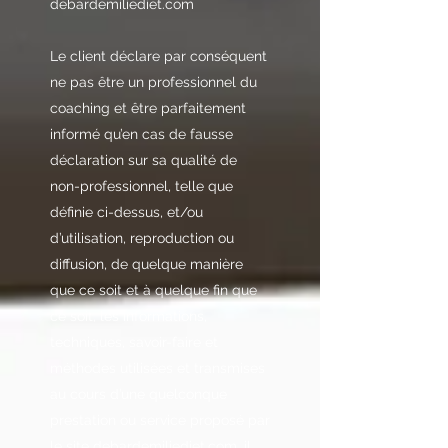
debardemiliediet.com
Le client déclare par conséquent
ne pas être un professionnel du
coaching et être parfaitement
informé qu’en cas de fausse
déclaration sur sa qualité de
non-professionnel, telle que
définie ci-dessus, et/ou
d’utilisation, reproduction ou
diffusion, de quelque manière
que ce soit et à quelque fin que
ce soit, les informations,
techniques, savoir-faire et
méthodes utilisées et transmises
au cours d’une quelconque
prestation ou service proposé par
le site debardemiliediet.com, il