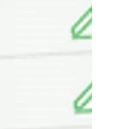
biens, pour les rendre nettement
personnels),
biens détériorables ou
périssables rapidement, sauf
produits alimentaires avec une
date de durabilité minimale
(DDM) éloignée,
biens que vous avez ouverts et
non retournables pour des
raisons d’hygiène ou de
protection de la santé (exemples
: cosmétiques operculés, sous-
vêtements vendus en sachets
fermés),
biens indissociables d’autres
articles (exemple :
télécommande pour un