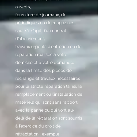
ouverts,
fourniture de journaux, de
périodiques ou de magazines,
sauf s’il s’agit d’un contrat
d’abonnement,
travaux urgents d’entretien ou de
réparation réalisés à votre
domicile et à votre demande,
dans la limite des pièces de
rechange et travaux nécessaires
pour la stricte réparation (ainsi, le
remplacement ou l’installation de
matériels qui sont sans rapport
avec la panne ou qui vont au-
delà de la réparation sont soumis
à l’exercice du droit de
rétractation ; exemple :