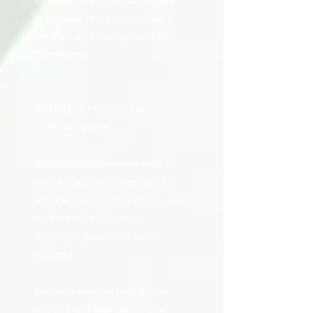
indiqués en euros toutes taxes
comprises et correspondent à
ceux en vigueur au jour de la
commande.
ARTICLE 6. Modalités de
remboursement
Aucun remboursement n’est
effectué après commande du
service. Voici le texte de loi : « Le
droit de rétractation ne
s’applique pas aux achats
suivants :
biens ou services dont le prix
dépend des taux du marché