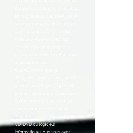
de parking), mais que vous n’avez
pas profité de la prestation et ce,
sans annulation. Par exemple, si
vous avez réservé une place de
parking pour le 20 septembre
mais que vous ne l’avez pas
utilisée, vous ne pourrez pas
utiliser votre droit de rétractation
le 21 septembre,
fourniture de boissons
alcoolisées dont la livraison est
différée au-delà de 30 jours et
dont la valeur dépend des taux
du marché financier (exemple :
grands crus réservés avant
récolte),
CD, DVD ou logiciels
informatiques que vous avez