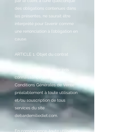
par le client à l’une quelconque
des obligations contenues dans
les présentes, ne saurait être
interprété pour l’avenir comme
une renonciation à l’obligation en
cause.
ARTICLE 1. Objet du contrat
Le client reconnaît avoir pris
connaissance des présentes
Conditions Générales de Vente
préalablement à toute utilisation
et/ou souscription de tous
services du site
debardemiliediet.com.
En conséquence, toute utilisation