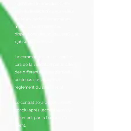
signature électronique. Cette
signature électronique a valeur
entre les parties de signature
manuscrite, au sens des
dispositions des articles 1316-3 et
1316-4 du Code civil.
La commande sera enregistrée
lors de la validation par le client
des différents renseignements
contenus sur la page de
règlement du site Paypal.
Le contrat sera définitivement
conclu après l’acceptation du
paiement par la banque du
client.