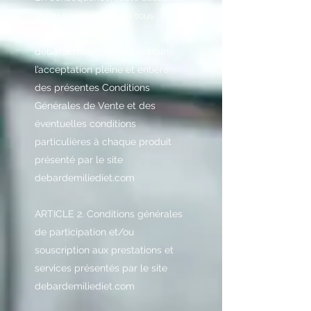
et/ou souscription de tous
services sur le site
debardemiliediet.com entraîne
l’acceptation pleine et entière
des présentes Conditions
Générales de Vente et des
éventuelles conditions
particulières à chaque produit
présenté par le site
debardemiliediet.com
ARTICLE 2. Conditions générales
de participation et/ou
souscription aux prestations et
services présentés par le site
debardemiliediet.com