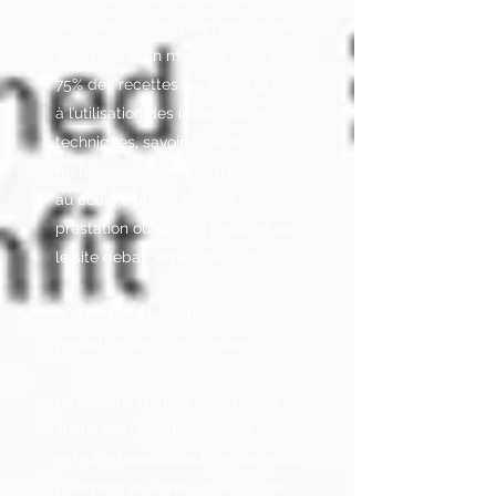
sera débiteur de plein droit d’une
indemnité d’un montant égal à
75% des recettes générées grâce
à l’utilisation des informations,
techniques, savoir-faire et
méthodes utilisées et transmises
au cours d’une quelconque
prestation ou service proposé par
le site debardemiliediet.com
ARTICLE 3. Modalités de
passation des commandes
La passation d’une commande
sur le site debardemiliediet.com
est effectuée via un formulaire de
paiement en ligne sur le site de