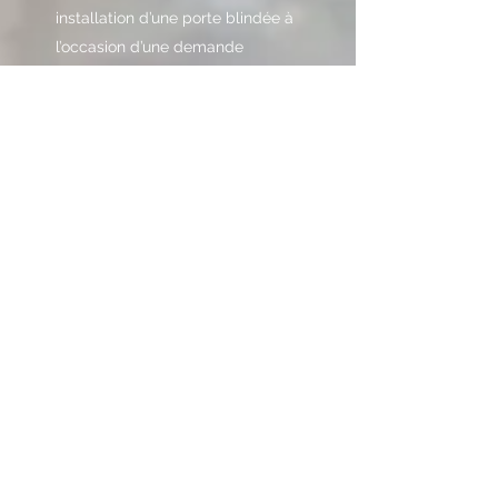
installation d’une porte blindée à
l’occasion d’une demande
d’intervention pour une ouverture
de porte),
conclus lors d’une enchère
publique ; en l’absence
d’adjudication, les opérations de
courtage par voie électronique
(intervention d’un tiers dans la
description du bien et la
conclusion de la vente) sont
soumises au délai de
rétractation,
service d’hébergement (hôtel,
camping…), de transport
(personnes, biens,
déménagement), de location de