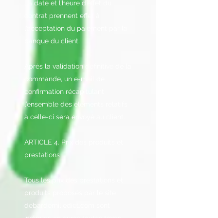
La date et l’heure d’effet du
contrat prennent effet à
l’acceptation du paiement par la
banque du client.
Après la validation définitive de la
commande, un e-mail de
confirmation récapitulant
l’ensemble des éléments relatifs
à celle-ci sera envoyé au client.
ARTICLE 4. Prix des produits et
prestations
Tous les prix des prestations et
produits proposés par le site
debardemiliediet.com sont