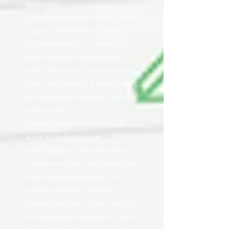
téléviseur),
contenu numérique fourni sur un
support immatériel et contrat
d’abonnement à ces prestations
dont l’exécution a commencé
avec votre accord et pour lequel
vous avez renoncé à votre droit
de rétractation (exemple : un film
téléchargé),
services totalement exécutés
avant la fin du délai de
rétractation et dont l’exécution a
commencé avec votre accord ou
votre demande expresse. Un
service peut être considéré
comme exécuté si vous avez fait
une réservation (exemple : place