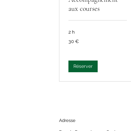
aux courses
2 h
30
30 €
euros
Réserver
Adresse