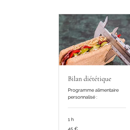
Bilan diététique
Programme alimentaire
personnalisé :
1 h
45
45 €
euros