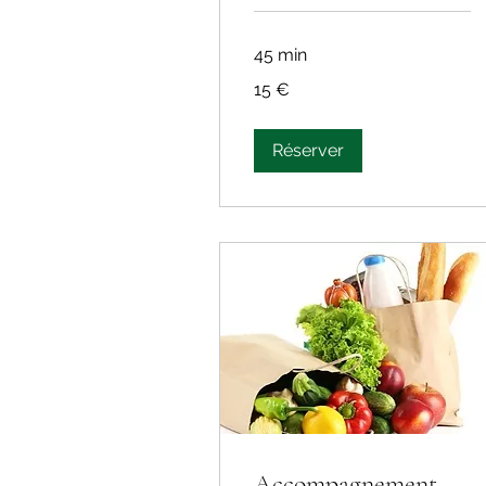
45 min
15
15 €
euros
Réserver
Accompagnement