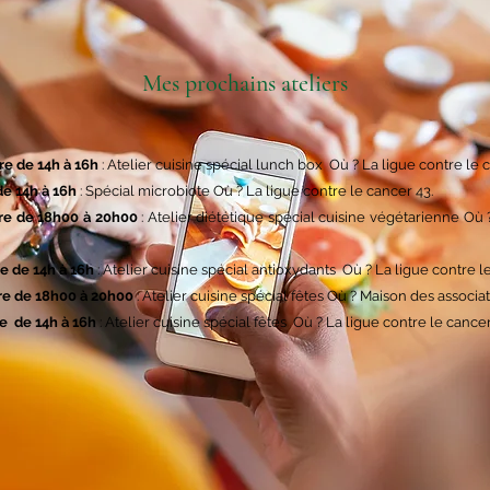
Mes prochains ateliers
e de 14h à 16h
: Atelier cuisine spécial lunch box Où ? La ligue contre le
de 14h à 16h
: Spécial microbiote Où ? La ligue contre le cancer 43.
re de 18h00 à 20h00
: Atelier diététique spécial cuisine végétarienne Où 
e de 14h à 16h
: Atelier cuisine spécial antioxydants Où ? La ligue contre 
e de 18h00 à 20h00
: Atelier cuisine spécial fêtes Où ? Maison des assoc
e de 14h à 16h
: Atelier cuisine spécial fêtes Où ? La ligue contre le canc