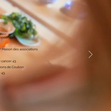
 cancer 43.
? Maison des associations
le cancer 43.
iations de Coubon
er 43.